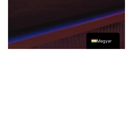
English
Magyar
Enteriőr fotózás
Szálloda fotózás
You Hotel Budapest –
Handwritten Collection
Minaro
Hotel