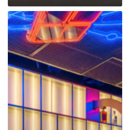
You
Hotel
Budapest
–
Handwritten
Collection