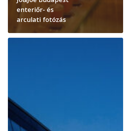
enteriőr- és
arculati fotózás
Tribe
Budapest
Airport
Hotel