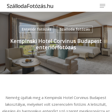
Menu
Skip
SzállodaFotózás.hu
to
Close
main
Menu
content
Enteriőr fotózás
Szálloda fotózás
Kempinski Hotel Corvinus Budapest
enteriőrfotózás
Nemrég újultak meg a Kempinski Hotel Corvinus Budapest
lakosztályai, melyeket volt szerencsém fotózni. A letisztult,
elegáns és harmonikus enteriőrt szó szerint megkoronázza az