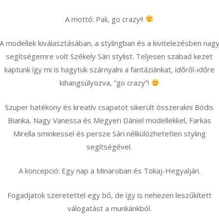
A mottó: Pali, go crazy!!
A modellek kiválasztásában, a stylingban és a kivitelezésben nag
segítségemre volt Székely Sári stylist. Teljesen szabad kezet
kaptunk így mi is hagytuk szárnyalni a fantáziánkat, időről-időre
kihangsúlyozva, “go crazy”!
Szuper hatékony és kreatív csapatot sikerült összerakni Bódis
Bianka, Nagy Vanessa és Megyeri Dániel modellekkel, Farkas
Mirella sminkessel és persze Sári nélkülözhetetlen styling
segítségével.
A koncepció: Egy nap a Minaroban és Tokaj-Hegyalján.
Fogadjatok szeretettel egy bő, de így is nehezen leszűkített
válogatást a munkánkból.