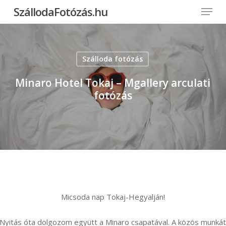
Menu
Skip
SzállodaFotózás.hu
to
Close
main
Menu
content
Szálloda fotózás
Minaro Hotel Tokaj – Mgallery arculati
fotózás
Micsoda nap Tokaj-Hegyalján!
Nyitás óta dolgozom együtt a Minaro csapatával. A közös munká