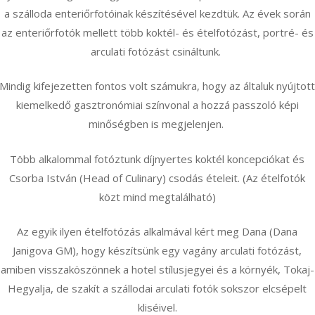
a szálloda enteriőrfotóinak készítésével kezdtük. Az évek során
az enteriőrfotók mellett több koktél- és ételfotózást, portré- és
arculati fotózást csináltunk.
Mindig kifejezetten fontos volt számukra, hogy az általuk nyújtot
kiemelkedő gasztronómiai színvonal a hozzá passzoló képi
minőségben is megjelenjen.
Több alkalommal fotóztunk díjnyertes koktél koncepciókat és
Csorba István (Head of Culinary) csodás ételeit. (Az ételfotók
közt mind megtalálható)
Az egyik ilyen ételfotózás alkalmával kért meg Dana (Dana
Janigova GM), hogy készítsünk egy vagány arculati fotózást,
amiben visszaköszönnek a hotel stílusjegyei és a környék, Tokaj-
Hegyalja, de szakít a szállodai arculati fotók sokszor elcsépelt
kliséivel.