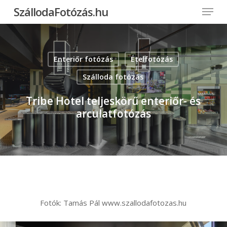
Menu
Skip
SzállodaFotózás.hu
to
Close
main
Menu
content
Enteriőr fotózás
Ételfotózás
Szálloda fotózás
Tribe Hotel teljeskörű enteriőr- és
arculatfotózás
Fotók: Tamás Pál www.szallodafotozas.hu