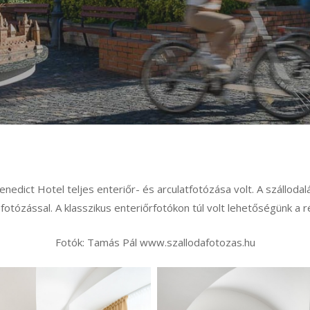
edict Hotel teljes enteriőr- és arculatfotózása volt. A szállodal
a fotózással. A klasszikus enteriőrfotókon túl volt lehetőségünk a r
Fotók: Tamás Pál www.szallodafotozas.hu
Benedict_hotel-