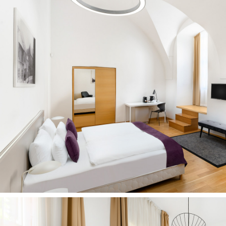
Szallodafotozas_
021