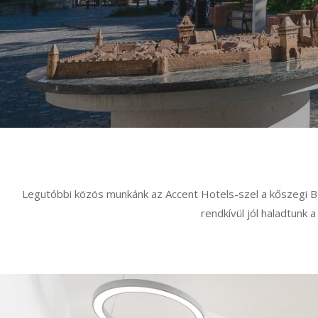
Legutóbbi közös munkánk az Accent Hotels-szel a kőszegi Ben
rendkívül jól haladtunk 
Szallodafotozas_
019