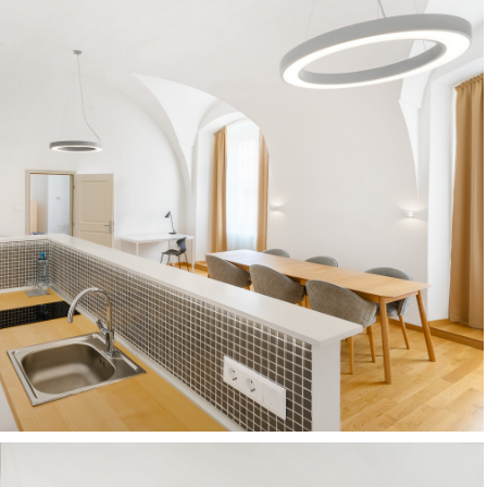
Szallodafotozas_Benedict_hotel-
027