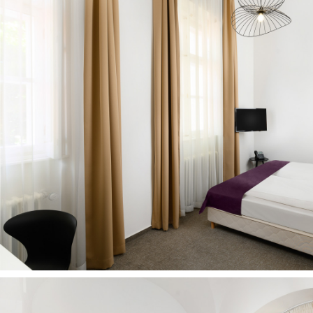
Szallodafotozas_
023