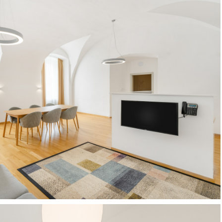
Szallodafotozas_Benedict_hotel-