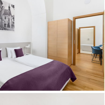
Szallodafotozas_Benedict_hotel-
024