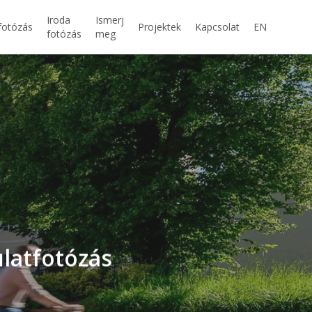
Iroda
Ismerj
fotózás
Projektek
Kapcsolat
EN
fotózás
meg
ulatfotózás