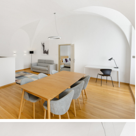
Szallodafotozas_Benedict_hotel-
025