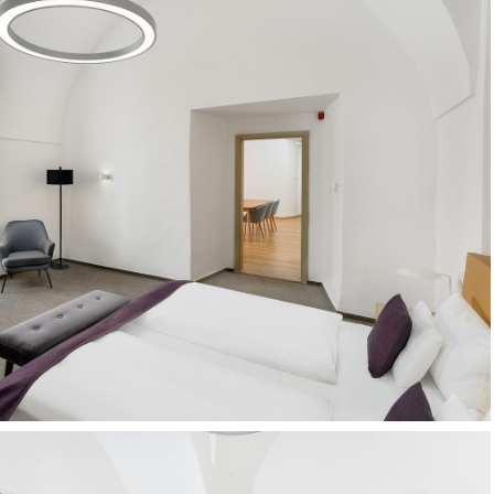
Szallodafotozas_Benedict_hotel-
022