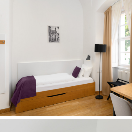
Szallodafotozas_
026