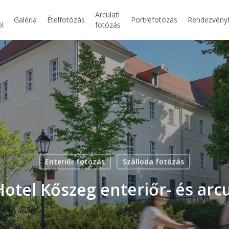
Arculati
Galéria
Ételfotózás
Portréfotózás
Rendezvény
ól
fotózás
Enteriőr fotózás
Szálloda fotózás
otel Kőszeg enteriőr- és arc