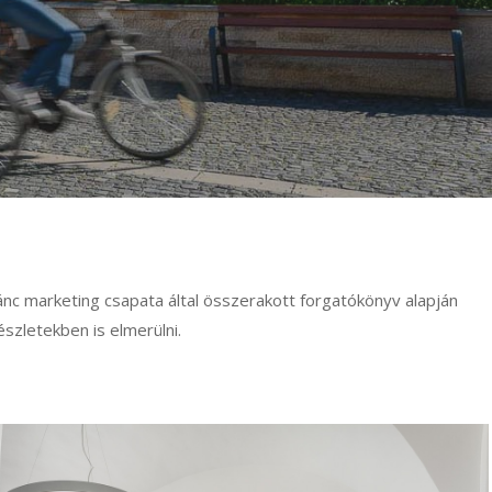
ánc marketing csapata által összerakott forgatókönyv alapján
észletekben is elmerülni.
Szallodafotozas_Benedict_hotel-
020