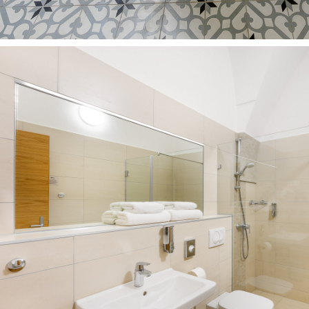
Szallodafotozas_
029