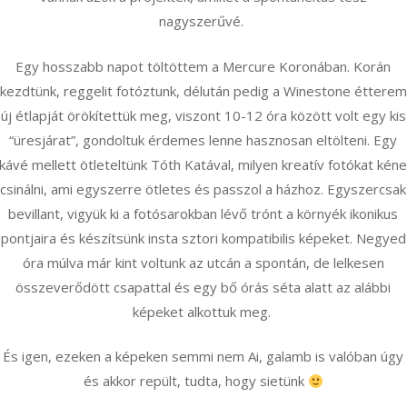
nagyszerűvé.
Egy hosszabb napot töltöttem a Mercure Koronában. Korán
kezdtünk, reggelit fotóztunk, délután pedig a Winestone étterem
új étlapját örökítettük meg, viszont 10-12 óra között volt egy kis
“üresjárat”, gondoltuk érdemes lenne hasznosan eltölteni. Egy
kávé mellett ötleteltünk Tóth Katával, milyen kreatív fotókat kén
csinálni, ami egyszerre ötletes és passzol a házhoz. Egyszercsak
bevillant, vigyük ki a fotósarokban lévő trónt a környék ikonikus
pontjaira és készítsünk insta sztori kompatibilis képeket. Negyed
óra múlva már kint voltunk az utcán a spontán, de lelkesen
összeverődött csapattal és egy bő órás séta alatt az alábbi
képeket alkottuk meg.
És igen, ezeken a képeken semmi nem Ai, galamb is valóban úgy
és akkor repült, tudta, hogy sietünk