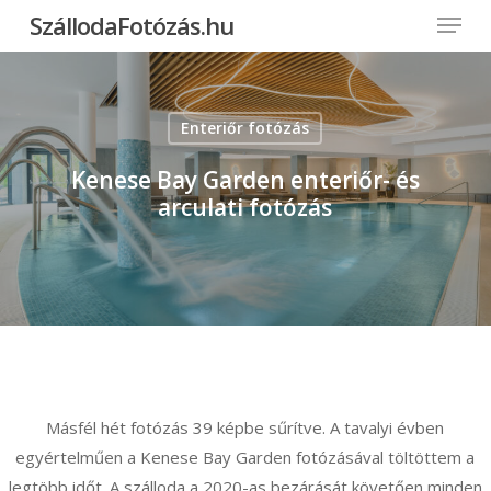
Menu
Skip
SzállodaFotózás.hu
to
Close
main
Menu
content
Enteriőr fotózás
Kenese Bay Garden enteriőr- és
arculati fotózás
Másfél hét fotózás 39 képbe sűrítve. A tavalyi évben
egyértelműen a Kenese Bay Garden fotózásával töltöttem a
legtöbb időt. A szálloda a 2020-as bezárását követően minden