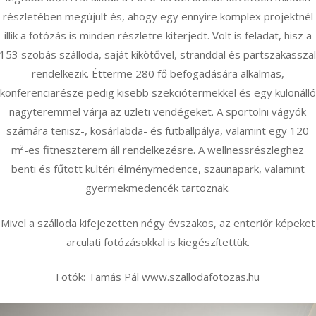
részletében megújult és, ahogy egy ennyire komplex projektnél
illik a fotózás is minden részletre kiterjedt. Volt is feladat, hisz a
153 szobás szálloda, saját kikötővel, stranddal és partszakassza
rendelkezik. Étterme 280 fő befogadására alkalmas,
konferenciarésze pedig kisebb szekciótermekkel és egy különálló
nagyteremmel várja az üzleti vendégeket. A sportolni vágyók
számára tenisz-, kosárlabda- és futballpálya, valamint egy 120
m²-es fitneszterem áll rendelkezésre. A wellnessrészleghez
benti és fűtött kültéri élménymedence, szaunapark, valamint
gyermekmedencék tartoznak.
Mivel a szálloda kifejezetten négy évszakos, az enteriőr képeket
arculati fotózásokkal is kiegészítettük.
Fotók: Tamás Pál www.szallodafotozas.hu