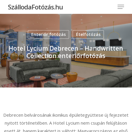
Menu
Skip
SzállodaFotózás.hu
to
Close
main
Menu
content
Enteriőr fotózás
Ételfotózás
Hotel Lycium Debrecen – Handwritten
Collection enteriőrfotózás
Debrecen belvárosának ikonikus épületegyüttese új fejezetet
nyitott történetében. A Hotel Lycium nem csupán felújításon
esett át, hanem karaktert is váltott: Magyarországon az első