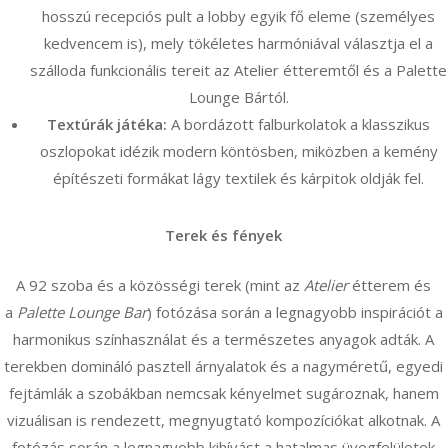
hosszú recepciós pult a lobby egyik fő eleme (személyes
kedvencem is), mely tökéletes harmóniával választja el a
szálloda funkcionális tereit az Atelier étteremtől és a Palette
Lounge Bártól.
Textúrák játéka:
A bordázott falburkolatok a klasszikus
oszlopokat idézik modern köntösben, miközben a kemény
építészeti formákat lágy textilek és kárpitok oldják fel.
Terek és fények
A 92 szoba és a közösségi terek (mint az
Atelier
étterem és
a
Palette Lounge Bar
) fotózása során a legnagyobb inspirációt a
harmonikus színhasználat és a természetes anyagok adták. A
terekben domináló pasztell árnyalatok és a nagyméretű, egyedi
fejtámlák a szobákban nemcsak kényelmet sugároznak, hanem
vizuálisan is rendezett, megnyugtató kompozíciókat alkotnak. A
fotózás során a legnagyobb kihívást a hatalmas üvegfelületek