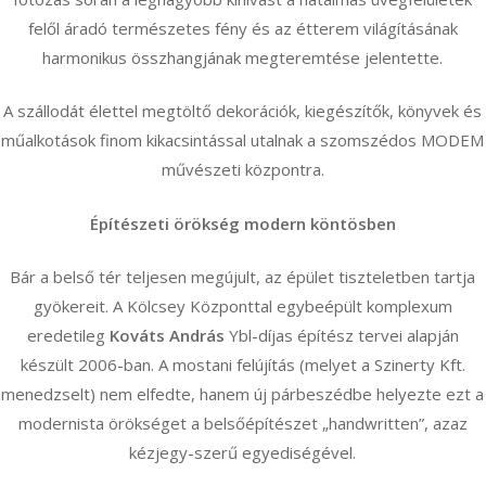
felől áradó természetes fény és az étterem világításának
harmonikus összhangjának megteremtése jelentette.
A szállodát élettel megtöltő dekorációk, kiegészítők, könyvek és
műalkotások finom kikacsintással utalnak a szomszédos MODEM
művészeti központra.
Építészeti örökség modern köntösben
Bár a belső tér teljesen megújult, az épület tiszteletben tartja
gyökereit. A Kölcsey Központtal egybeépült komplexum
eredetileg
Kováts András
Ybl-díjas építész tervei alapján
készült 2006-ban. A mostani felújítás (melyet a Szinerty Kft.
menedzselt) nem elfedte, hanem új párbeszédbe helyezte ezt a
modernista örökséget a belsőépítészet „handwritten”, azaz
kézjegy-szerű egyediségével.