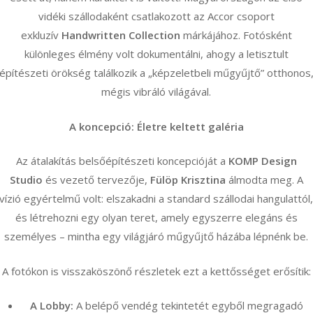
vidéki szállodaként csatlakozott az Accor csoport
exkluzív
Handwritten Collection
márkájához. Fotósként
különleges élmény volt dokumentálni, ahogy a letisztult
építészeti örökség találkozik a „képzeletbeli műgyűjtő” otthonos
mégis vibráló világával.
A koncepció: Életre keltett galéria
Az átalakítás belsőépítészeti koncepcióját a
KOMP Design
Studio
és vezető tervezője,
Fülöp Krisztina
álmodta meg. A
vízió egyértelmű volt: elszakadni a standard szállodai hangulattól
és létrehozni egy olyan teret, amely egyszerre elegáns és
személyes – mintha egy világjáró műgyűjtő házába lépnénk be.
A fotókon is visszaköszönő részletek ezt a kettősséget erősítik:
A Lobby:
A belépő vendég tekintetét egyből megragadó