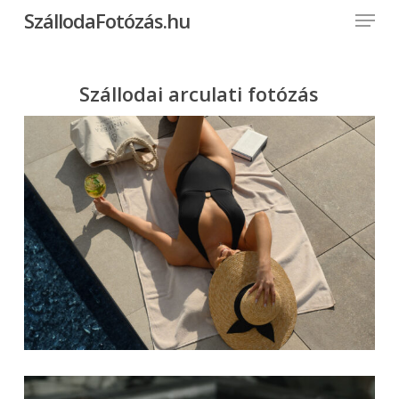
Menu
Skip
SzállodaFotózás.hu
to
Close
main
Menu
content
Szállodai arculati fotózás